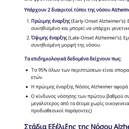
Υπάρχουν 2 διακριτοί τύποι της νόσου Alzheim
Πρώιμης έναρξης
(Early-Onset Alzheimer’s):
συνηθισμένο και μπορεί να υπάρχει γενετικ
Όψιμης έναρξης
(Late-Onset Alzheimer’s): Ε
συνηθισμένη μορφή της νόσου.
Τα επιδημιολογικά δεδομένα δείχνουν πως:
Το 95% όλων των περιπτώσεων είναι σποραδ
ετών.
Η πρώιμης έναρξης Νόσος Alzheimer αφορά 
Ο κίνδυνος νόσησης των πρώτου βαθμού συγ
μεγαλύτερος από τα άτομα χωρίς οικογενεια
προδιαθεσικοί παράγοντες)
Στάδια Εξέλιξης της Νόσου Alzh