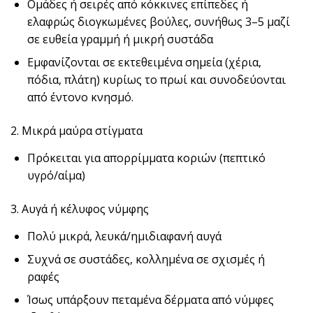
Ομάδες ή σειρές από κόκκινες επίπεδες ή
ελαφρώς διογκωμένες βούλες, συνήθως 3–5 μαζί
σε ευθεία γραμμή ή μικρή συστάδα
Εμφανίζονται σε εκτεθειμένα σημεία (χέρια,
πόδια, πλάτη) κυρίως το πρωί και συνοδεύονται
από έντονο κνησμό.
2. Μικρά μαύρα στίγματα
Πρόκειται για απορρίμματα κοριών (πεπτικό
υγρό/αίμα)
3. Αυγά ή κέλυφος νύμφης
Πολύ μικρά, λευκά/ημιδιαφανή αυγά
Συχνά σε συστάδες, κολλημένα σε σχισμές ή
ραφές
Ίσως υπάρξουν πεταμένα δέρματα από νύμφες