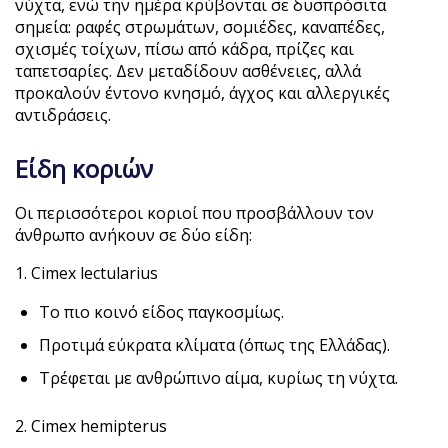
νύχτα, ενώ την ημέρα κρύβονται σε δυσπρόσιτα
σημεία: ραφές στρωμάτων, σομιέδες, καναπέδες,
σχισμές τοίχων, πίσω από κάδρα, πρίζες και
ταπετσαρίες. Δεν μεταδίδουν ασθένειες, αλλά
προκαλούν έντονο κνησμό, άγχος και αλλεργικές
αντιδράσεις.
Είδη κοριών
Οι περισσότεροι κοριοί που προσβάλλουν τον
άνθρωπο ανήκουν σε δύο είδη:
1. Cimex lectularius
Το πιο κοινό είδος παγκοσμίως.
Προτιμά εύκρατα κλίματα (όπως της Ελλάδας).
Τρέφεται με ανθρώπινο αίμα, κυρίως τη νύχτα.
2. Cimex hemipterus