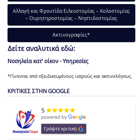
Αλλαγή και Φροντίδα Ειλεοστομίας – Κολοστομίας
– Ουρητηροστομίας – Νηστιδοστομίας
Ακτινογραφίες*
Δείτε αναλυτικά εδώ:
Νοσηλεία κατ' οίκον - Υπηρεσίες
*Γίνονται από εξειδικευμένους ιατρούς και ακτινολόγους.
ΚΡΙΤΙΚΕΣ ΣΤΗΝ GOOGLE
5
Γράψτε κριτική