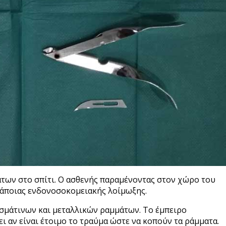
των στο σπίτι. Ο ασθενής παραμένοντας στον χώρο του
κάποιας ενδονοσοκομειακής λοίμωξης.
ασμάτινων και μεταλλικών ραμμάτων. Το έμπειρο
 αν είναι έτοιμο το τραύμα ώστε να κοπούν τα ράμματα.