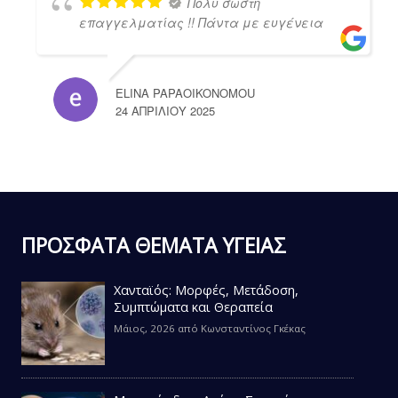
Πολύ σωστή
επαγγελματίας !! Πάντα με ευγένεια
ELINA PAPAOIKONOMOU
24 ΑΠΡΙΛΊΟΥ 2025
ΠΡΟΣΦΑΤΑ ΘΕΜΑΤΑ ΥΓΕΙΑΣ
Χανταϊός: Μορφές, Μετάδοση,
Συμπτώματα και Θεραπεία
Μάιος, 2026
από
Κωνσταντίνος Γκέκας