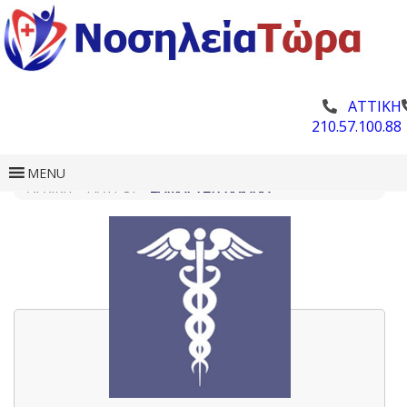
ΑΤΤΙΚΗ
210.57.100.88
MENU
ΑΡΧΙΚΗ
»
ΓΙΑΤΡΟΊ
»
ΣΑΜΑΡΤΖΉ ΗΛΙΆΝΑ