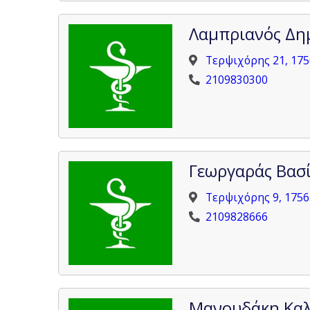
Λαμπριανός Δη
Τερψιχόρης 21, 17
2109830300
Γεωργαράς Βασί
Τερψιχόρης 9, 175
2109828666
Μανουδάκη Κα