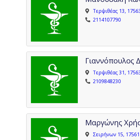
Τερψιθέας 13, 1756
2114107790
Γιαννόπουλος 
Τερψιθέας 31, 1756
2109848230
Μαργώνης Χρή
Σειρήνων 15, 1756