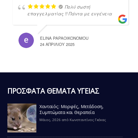
Πολύ σωστή
επαγγελματίας !! Πάντα με ευγένεια
ELINA PAPAOIKONOMOU
24 ΑΠΡΙΛΊΟΥ 2025
ΠΡΟΣΦΑΤΑ ΘΕΜΑΤΑ ΥΓΕΙΑΣ
Χανταϊός: Μορφές, Μετάδοση,
Συμπτώματα και Θεραπεία
Μάιος, 2026
από
Κωνσταντίνος Γκέκας