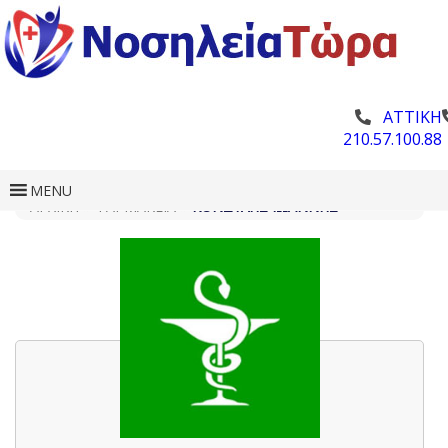
ΑΤΤΙΚΗ
210.57.100.88
MENU
ΑΡΧΙΚΗ
»
ΦΑΡΜΑΚΕΊΑ
»
ΚΟΝΔΎΛΗΣ ΙΩΆΝΝΗΣ