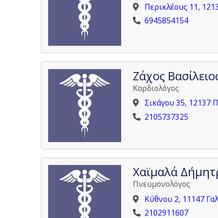
Περικλέους 11, 121
6945854154
Ζάχος Βασίλειο
Καρδιολόγος
Σικάγου 35, 12137 
2105737325
Χαϊμαλά Δήμητ
Πνευμονολόγος
Κύθνου 2, 11147 Γα
2102911607