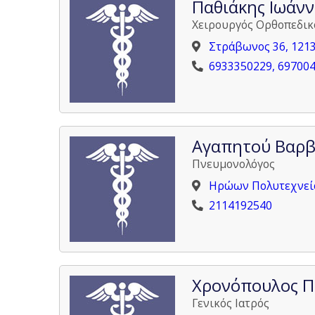
Παθιάκης Ιωάνν
Χειρουργός Ορθοπεδικ
Στράβωνος 36, 121
6933350229, 69700
Αγαπητού Βαρ
Πνευμονολόγος
Ηρώων Πολυτεχνείο
2114192540
Χρονόπουλος Π
Γενικός Ιατρός