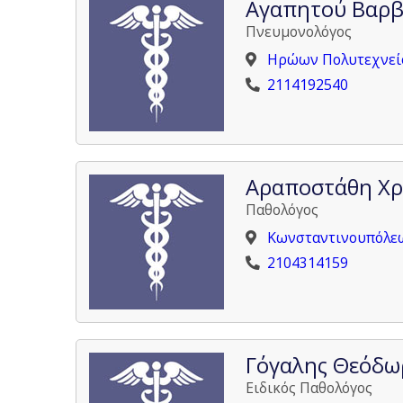
Αγαπητού Βαρ
Πνευμονολόγος
Ηρώων Πολυτεχνείο
2114192540
Αραποστάθη Χρ
Παθολόγος
Κωνσταντινουπόλεω
2104314159
Γόγαλης Θεόδω
Ειδικός Παθολόγος