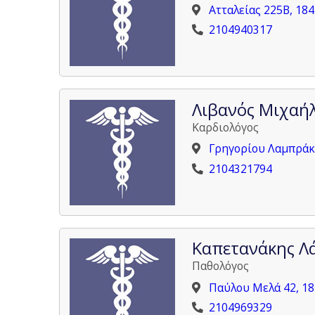
Ατταλείας 225Β, 18
2104940317
Λιβανός Μιχαή
Καρδιολόγος
Γρηγορίου Λαμπράκη
2104321794
Καπετανάκης Λ
Παθολόγος
Παύλου Μελά 42, 1
2104969329