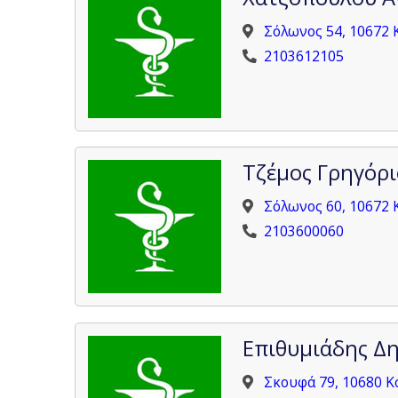
Σόλωνος 54, 10672 
2103612105
Τζέμος Γρηγόρι
Σόλωνος 60, 10672 
2103600060
Επιθυμιάδης Δ
Σκουφά 79, 10680 Κ