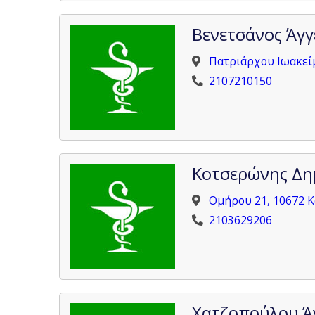
Βενετσάνος Άγγ
Πατριάρχου Ιωακείμ
2107210150
Κοτσερώνης Δημ
Ομήρου 21, 10672 Κ
2103629206
Χατζοπούλου Άν