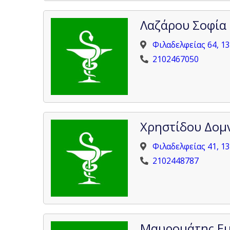
Λαζάρου Σοφία 
Φιλαδελφείας 64, 1
2102467050
Χρηστίδου Δομν
Φιλαδελφείας 41, 1
2102448787
Μαυρομάτης Εμ