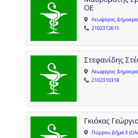
ΟΕ
Λεωφόρος Δημοκρατ
2102312615
Στεφανίδης Στ
Λεωφόρος Δημοκρατ
2102310318
Γκιόκας Γεώργι
Πύρρου Δήμα 3 (Ολυ