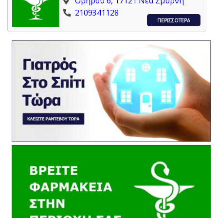
Ομήρου 6, 17121 Νέα Σμύρνη
2109341128
ΠΕΡΙΣΣΟΤΕΡΑ