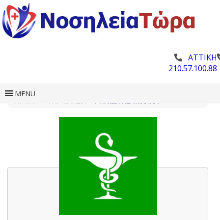
ΑΤΤΙΚΗ
210.57.100.88
MENU
ΑΡΧΙΚΗ
»
ΦΑΡΜΑΚΕΊΑ
»
ΡΗΝΙΏΤΗΣ ΜΙΧΑΉΛ