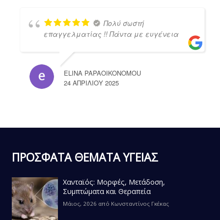
Πολύ σωστή
επαγγελματίας !! Πάντα με ευγένεια
ELINA PAPAOIKONOMOU
24 ΑΠΡΙΛΊΟΥ 2025
ΠΡΟΣΦΑΤΑ ΘΕΜΑΤΑ ΥΓΕΙΑΣ
Χανταϊός: Μορφές, Μετάδοση,
Συμπτώματα και Θεραπεία
Μάιος, 2026
από
Κωνσταντίνος Γκέκας