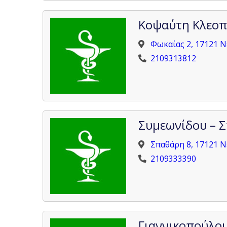
Κοψαύτη Κλεοπ
Φωκαίας 2, 17121 
2109313812
Συμεωνίδου – Σ
Σπαθάρη 8, 17121 
2109333390
Γιαννικοπούλου