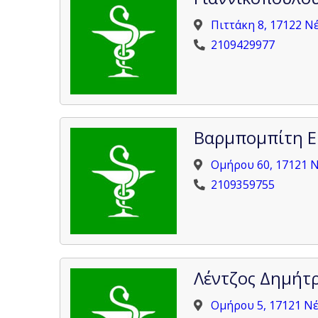
Πιττάκη 8, 17122 Ν
2109429977
Βαρμπομπίτη Ε
Ομήρου 60, 17121 
2109359755
Λέντζος Δημήτρ
Ομήρου 5, 17121 Ν