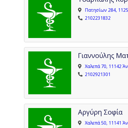
Πατησίων 284, 112
2102231832
Γιαννούλης Μα
Χαλεπά 70, 11142 Ά
2102921301
Αργύρη Σοφία
Χαλεπά 50, 11141 Ά