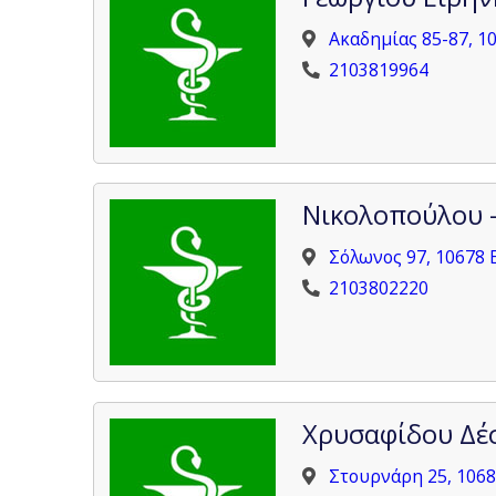
Ακαδημίας 85-87, 1
2103819964
Νικολοπούλου –
Σόλωνος 97, 10678 
2103802220
Χρυσαφίδου Δέ
Στουρνάρη 25, 1068