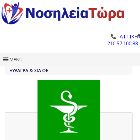
ΑΤΤΙΚΗ
210.57.100.88
MENU
ΑΡΧΙΚΗ
»
ΦΑΡΜΑΚΕΊΑ
»
PEDELICA PHARMACY – ΊΛΥΑ
ΞΥΛΑΓΡΆ & ΣΙΑ ΟΕ