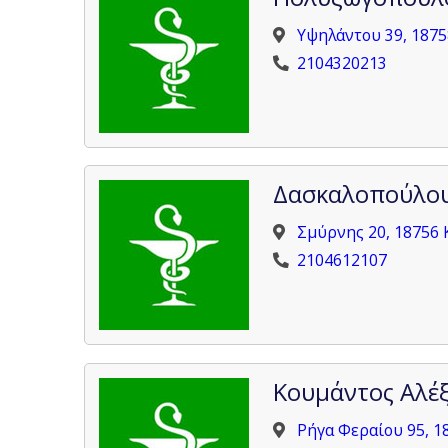
Υψηλάντου 39, 1875
2104320213
Δασκαλοπούλου
Σμύρνης 20, 18756 
2104612107
Κουμάντος Αλέ
Ρήγα Φεραίου 95, 1