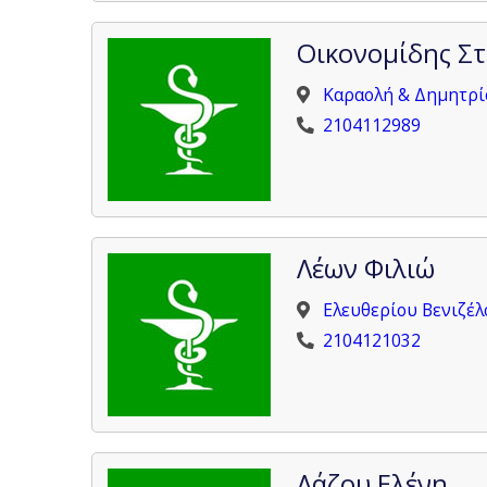
Οικονομίδης Σ
Καραολή & Δημητρίο
2104112989
Λέων Φιλιώ
Ελευθερίου Βενιζέλ
2104121032
Λάζου Ελένη