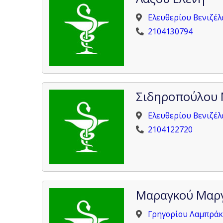
Ελευθερίου Βενιζέλ
2104130794
Σιδηροπούλου 
Ελευθερίου Βενιζέλ
2104122720
Μαραγκού Μαρ
Γρηγορίου Λαμπράκη