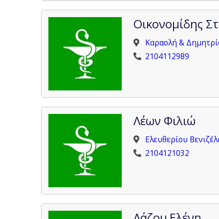
Οικονομίδης Σ
Καραολή & Δημητρίο
2104112989
Λέων Φιλιώ
Ελευθερίου Βενιζέλ
2104121032
Λάζου Ελένη