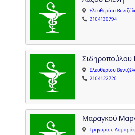
Ελευθερίου Βενιζέλ
2104130794
Σιδηροπούλου 
Ελευθερίου Βενιζέλ
2104122720
Μαραγκού Μαρ
Γρηγορίου Λαμπράκη