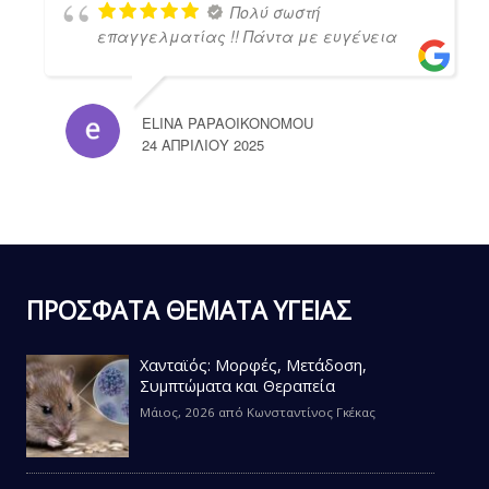
Πολύ σωστή
επαγγελματίας !! Πάντα με ευγένεια
ELINA PAPAOIKONOMOU
24 ΑΠΡΙΛΊΟΥ 2025
ΠΡΟΣΦΑΤΑ ΘΕΜΑΤΑ ΥΓΕΙΑΣ
Χανταϊός: Μορφές, Μετάδοση,
Συμπτώματα και Θεραπεία
Μάιος, 2026
από
Κωνσταντίνος Γκέκας