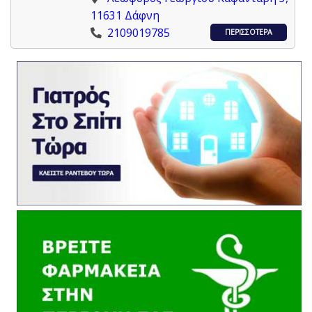
11631 Δάφνη
2109019785
ΠΕΡΙΣΣΟΤΕΡΑ