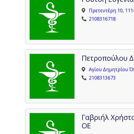
Πρετεντέρη 10, 111
2108316718
Πετροπούλου 
Αγίου Δημητρίου Ό
2108313673
Γαβριήλ Χρήστο
ΟΕ