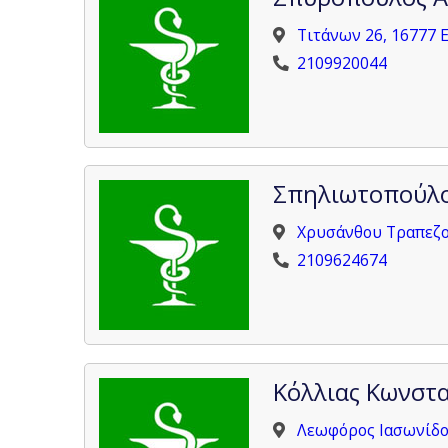
Τιτάνων 26, 16777 
2109920044
Σπηλιωτοπούλο
Χρυσάνθου Τραπεζού
2109624674
Κόλλιας Κωνστα
Λεωφόρος Ιασωνίδου