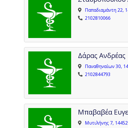
Παπαδιαμάντη 22, 
2102810066
Δάρας Ανδρέας
Παναθηναίων 30, 
2102844793
Μπαβαβέα Ευγε
Μυτιλήνης 7, 1445