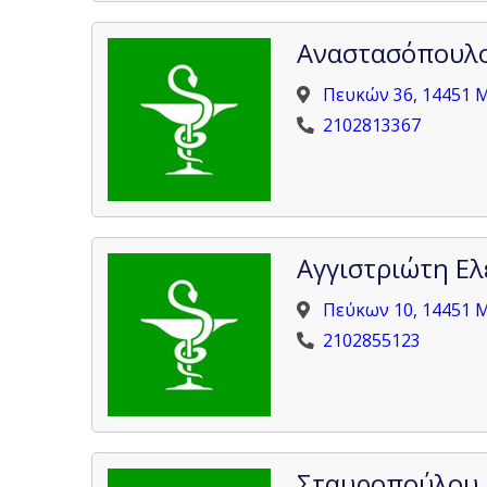
Αναστασόπουλο
Πευκών 36, 14451
2102813367
Αγγιστριώτη Ελ
Πεύκων 10, 14451
2102855123
Σταυροπούλου 