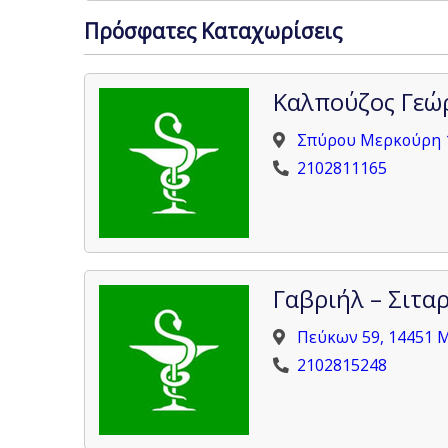
Πρόσφατες Καταχωρίσεις
Καλπούζος Γεώ
Σπύρου Μερκούρη 
2102811165
Γαβριήλ – Σιτα
Πεύκων 59, 14451
2102815248