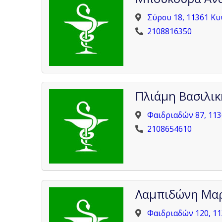
Σύρου 18, 11361 Κυ
2108816350
Πλιάμη Βασιλικ
Φαιδριαδών 87, 113
2108654610
Λαμπιδώνη Μα
Φαιδριαδών 120, 11