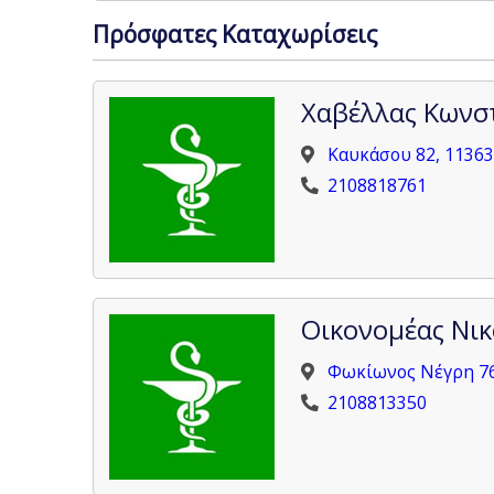
Πρόσφατες Καταχωρίσεις
Χαβέλλας Κωνσ
Καυκάσου 82, 11363
2108818761
Οικονομέας Νι
Φωκίωνος Νέγρη 76
2108813350