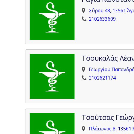
Σύρου 48, 13561 Άγ
2102633609
Τσουκαλάς Λέα
Γεωργίου Παπανδρέο
2102621174
Τσούτσας Γεώρ
Πλάτωνος 8, 13561 