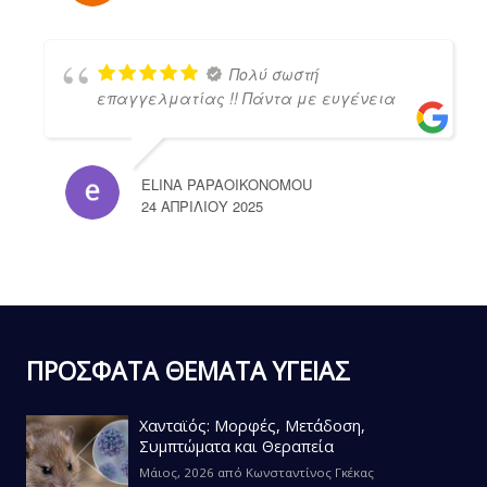
Πολύ σωστή
επαγγελματίας !! Πάντα με ευγένεια
ELINA PAPAOIKONOMOU
24 ΑΠΡΙΛΊΟΥ 2025
ΠΡΟΣΦΑΤΑ ΘΕΜΑΤΑ ΥΓΕΙΑΣ
Χανταϊός: Μορφές, Μετάδοση,
Συμπτώματα και Θεραπεία
Μάιος, 2026
από
Κωνσταντίνος Γκέκας