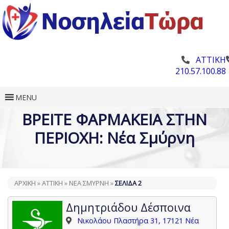
ΑΤΤΙΚΗ
210.57.100.88
MENU
ΒΡΕΙΤΕ ΦΑΡΜΑΚΕΙΑ ΣΤΗΝ
ΠΕΡΙΟΧΗ: Νέα Σμύρνη
ΑΡΧΙΚΗ
»
ΑΤΤΙΚΉ
»
ΝΈΑ ΣΜΎΡΝΗ
»
ΣΕΛΊΔΑ 2
Δημητριάδου Δέσποινα
Νικολάου Πλαστήρα 31, 17121 Νέα