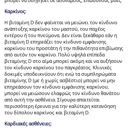
μπορεί να οδηγήσει σε αδύναμους, επώδυνους μύες.
Καρκίνος:
Η βιταμίνη D δεν φαίνεται να μειώνει τον κίνδυνο
ανάπτυξης καρκίνου του μαστού, του παχέος
εντέρου ή του πνεύμονα. Δεν είναι ξεκάθαρο εάν η
βιταμίνη D επηρεάζει τον κίνδυνο εμφάνισης
καρκίνου του προστάτη ή την πιθανότητα επιβίωσης
από αυτόν τον καρκίνο. Πολύ υψηλά επίπεδα
βιταμίνης D στο αίμα μπορεί ακόμη και να αυξήσουν
τον κίνδυνο καρκίνου του παγκρέατος. Κλινικές
δοκιμές υποδεικνύουν ότι ενώ τα συμπληρώματα
βιταμίνης D (με ή χωρίς ασβέστιο) μπορεί να μην
επηρεάσουν τον κίνδυνο εμφάνισης καρκίνου,
μπορεί να μειώσουν ελαφρώς τον κίνδυνο θανάτου
από αυτή την ασθένεια. Σίγουρα απαιτείται
περισσότερη έρευνα για την καλύτερη κατανόηση
του δίπολου καρκίνος και βιταμίνη D.
Καρδιακές ασθένειες: