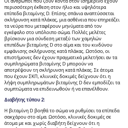
Οι άνθρωποι που ζουν κοντά στον ισημερινό έχουν
περισσότερη έκθεση στον ήλιο και υψηλότερα
επίπεδα βιταμίνης D. Επίσης σπάνια αναπτύσσεται
σκλήρυνση κατά πλάκας, μια ασθένεια που επηρεάζει
τα νεύρα που μεταφέρουν μηνύματα από τον
εγκέφαλο στο υπόλοιπο σώμα. Πολλές μελέτες
βρίσκουν μια σύνδεση μεταξύ των χαμηλών
επιπέδων βιταμίνης D στο αίμα και του κινδύνου
εμφάνισης σκλήρυνσης κατά πλάκας. Ωστόσο, οι
επιστήμονες δεν έχουν πραγματικά μελετήσει αν τα
συμπληρώματα βιταμίνης D μπορούν να
αποτρέψουν τη σκλήρυνση κατά πλάκας. Σε άτομα
που έχουν ΣΚΠ, κλινικές δοκιμές δείχνουν ότι η
λήψη συμπληρωμάτων βιταμίνης D δεν εμποδίζει τα
συμπτώματα να επιδεινωθούν ή να επανέλθουν.
Διαβήτης τύπου 2:
Η βιταμίνη D βοηθά το σώμα να ρυθμίσει τα επίπεδα
σακχάρου στο αίμα. Ωστόσο, κλινικές δοκιμές σε
άτομα με και χωρίς διαβήτη δείχνουν ότι η