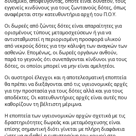
δυναμικό, αποφεύγοντας, όποτε είναι δυνατόν, τους
εγγενείς κινδύνους για τους ζωντανούς δότες, όπως
αναφέρεται στην κατευθυντήρια αρχή του Π.Ο.Υ.
Οι δωρεές από ζώντες δότες είναι απαραίτητες για
ορισμένους τύπους μεταμοσχεύσεων ή για να
αντισταθμιστεί η περιορισμένη προσφορά υλικού
από νεκρούς δότες για την κάλυψη των αναγκών των
ασθενών. Επομένως, οι δωρεές οργάνων ανθούν,
παρά το γεγονός ότι συνεπάγονται κίνδυνοι για τους
δότες, οι οποίοι μπορεί να μην είναι αμελητέοι.
Οι αυστηροί έλεγχοι και η αποτελεσματική εποπτεία
θα πρέπει να διεξάγονται από τις υγειονομικές αρχές
για την προστασία για τους δότες αλλά και για τους
αποδέκτες. Οι κατευθυντήριες αρχές είναι αυτές που
καθορίζουν τη βέλτιστη μέριμνα.
Η εποπτεία των υγειονομικών αρχών σχετικά με τις
δραστηριότητες δωρεάς και μεταμόσχευσης είναι
επίσης σημαντική διότι γίνεται με πλήρη διαφάνεια
ώστε να αυξηθεί η εμπιστοσύνη του κοινού στο